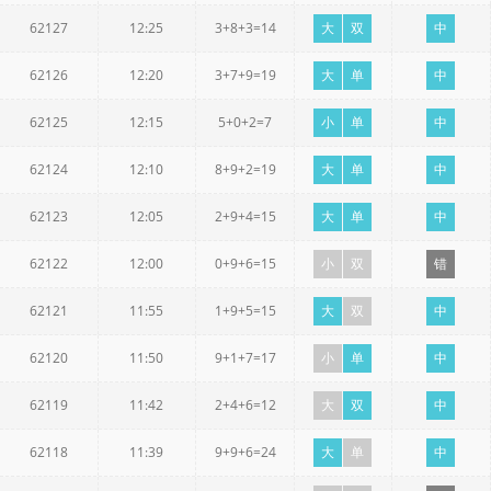
62127
12:25
3+8+3=14
大
双
中
62126
12:20
3+7+9=19
大
单
中
62125
12:15
5+0+2=7
小
单
中
62124
12:10
8+9+2=19
大
单
中
62123
12:05
2+9+4=15
大
单
中
62122
12:00
0+9+6=15
小
双
错
62121
11:55
1+9+5=15
大
双
中
62120
11:50
9+1+7=17
小
单
中
62119
11:42
2+4+6=12
大
双
中
62118
11:39
9+9+6=24
大
单
中