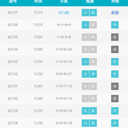
期号
时间
开奖
预测
对错
01
:
40
刷新
62137
13:15
小
双
62136
13:10
4+1+4=9
小
双
中
62135
13:05
1+4+3=8
大
单
错
62134
13:00
5+9+6=20
小
单
错
62133
12:55
1+3+6=10
小
单
中
62132
12:50
5+8+8=21
大
单
中
62131
12:45
1+5+7=13
大
双
错
62130
12:40
5+9+0=14
小
单
错
62129
12:35
3+9+4=16
大
双
中
62128
12:30
0+9+9=18
大
双
中