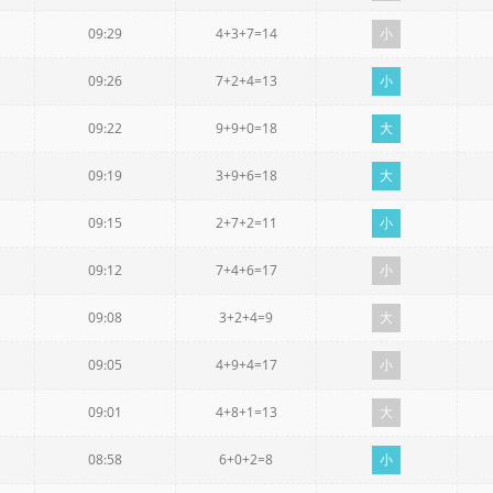
09:29
4+3+7=14
小
09:26
7+2+4=13
小
09:22
9+9+0=18
大
09:19
3+9+6=18
大
09:15
2+7+2=11
小
09:12
7+4+6=17
小
09:08
3+2+4=9
大
09:05
4+9+4=17
小
09:01
4+8+1=13
大
08:58
6+0+2=8
小