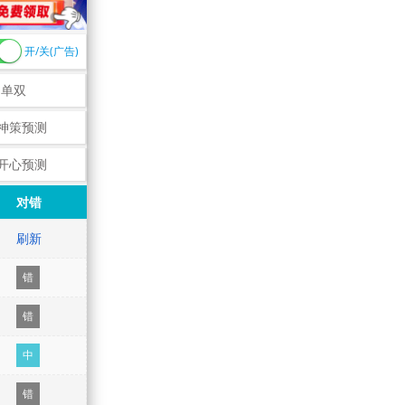
开/关(广告)
单双
神策预测
开心预测
对错
刷新
错
错
中
错