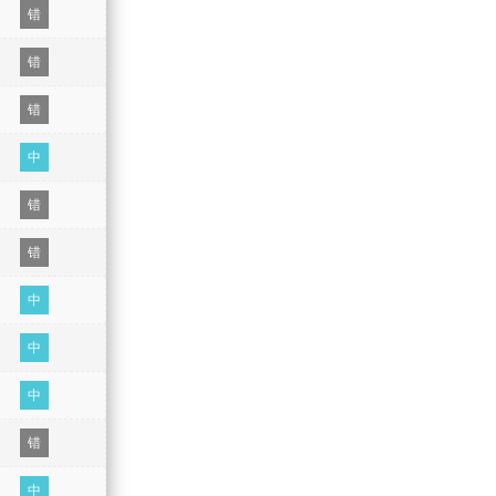
错
错
错
中
错
错
中
中
中
错
中