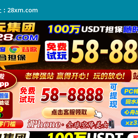
：28xm.com