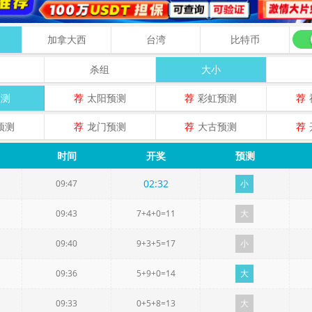
加拿大西
台湾
比特币
杀组
大小
预测
荐
太阳预测
荐
彩虹预测
荐
预测
荐
龙门预测
荐
大古预测
荐
时间
开奖
预测
02
:
31
09:47
小
09:43
7+4+0=11
大
09:40
9+3+5=17
小
09:36
5+9+0=14
大
09:33
0+5+8=13
大