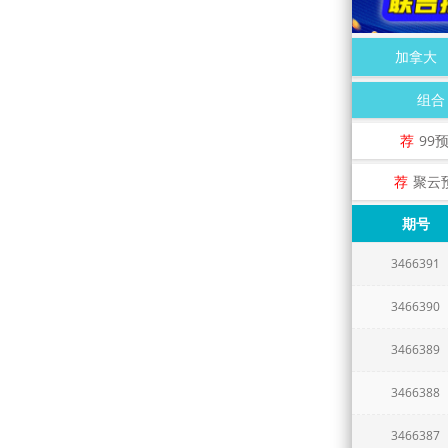
加拿大
组合
荐
99
荐
聚云
期号
3466391
3466390
3466389
3466388
3466387