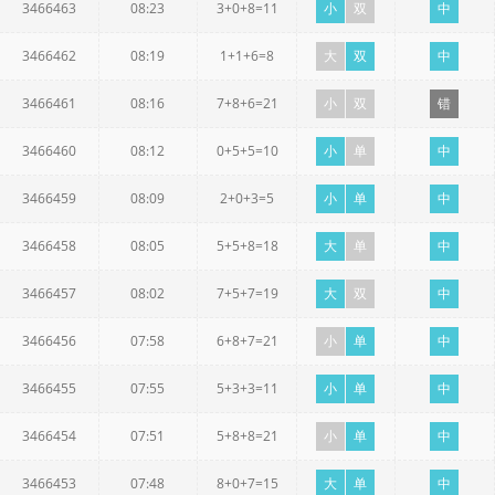
3466463
08:23
3+0+8=11
小
双
中
3466462
08:19
1+1+6=8
大
双
中
3466461
08:16
7+8+6=21
小
双
错
3466460
08:12
0+5+5=10
小
单
中
3466459
08:09
2+0+3=5
小
单
中
3466458
08:05
5+5+8=18
大
单
中
3466457
08:02
7+5+7=19
大
双
中
3466456
07:58
6+8+7=21
小
单
中
3466455
07:55
5+3+3=11
小
单
中
3466454
07:51
5+8+8=21
小
单
中
3466453
07:48
8+0+7=15
大
单
中