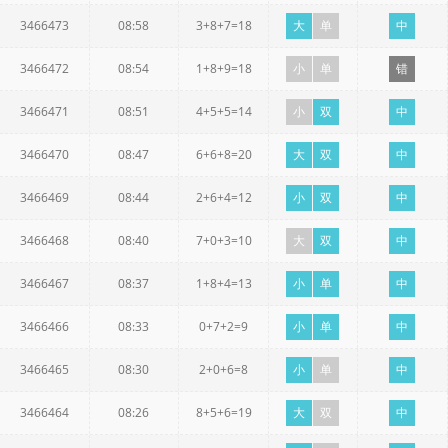
3466473
08:58
3+8+7=18
大
单
中
3466472
08:54
1+8+9=18
小
单
错
3466471
08:51
4+5+5=14
小
双
中
3466470
08:47
6+6+8=20
大
双
中
3466469
08:44
2+6+4=12
小
双
中
3466468
08:40
7+0+3=10
大
双
中
3466467
08:37
1+8+4=13
小
单
中
3466466
08:33
0+7+2=9
小
单
中
3466465
08:30
2+0+6=8
小
单
中
3466464
08:26
8+5+6=19
大
双
中