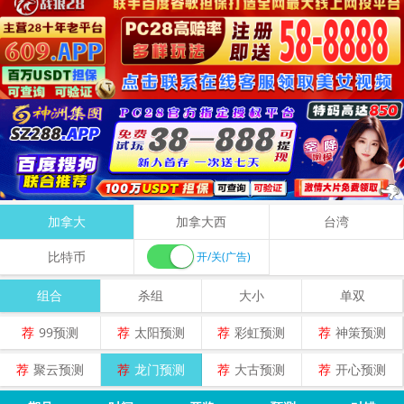
加拿大
加拿大西
台湾
比特币
开/关(广告)
组合
杀组
大小
单双
荐
99预测
荐
太阳预测
荐
彩虹预测
荐
神策预测
荐
聚云预测
荐
龙门预测
荐
大古预测
荐
开心预测